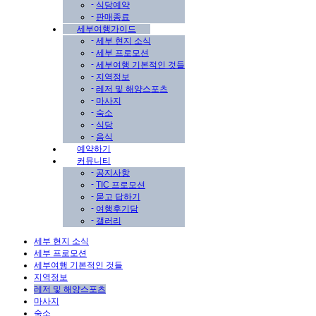
-
식당예약
-
판매종료
세부여행가이드
-
세부 현지 소식
-
세부 프로모션
-
세부여행 기본적인 것들
-
지역정보
-
레저 및 해양스포츠
-
마사지
-
숙소
-
식당
-
음식
예약하기
커뮤니티
-
공지사항
-
TIC 프로모션
-
묻고 답하기
-
여행후기담
-
갤러리
세부 현지 소식
세부 프로모션
세부여행 기본적인 것들
지역정보
레저 및 해양스포츠
마사지
숙소