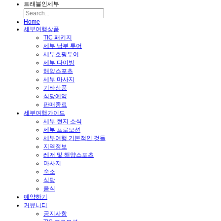
트래블인세부
Home
세부여행상품
TIC 패키지
세부 남부 투어
세부호핑투어
세부 다이빙
해양스포츠
세부 마사지
기타상품
식당예약
판매종료
세부여행가이드
세부 현지 소식
세부 프로모션
세부여행 기본적인 것들
지역정보
레저 및 해양스포츠
마사지
숙소
식당
음식
예약하기
커뮤니티
공지사항