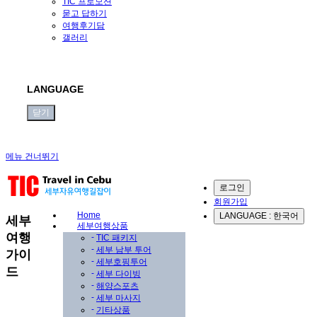
TIC 프로모션
묻고 답하기
여행후기담
갤러리
LANGUAGE
닫기
메뉴 건너뛰기
로그인
회원가입
Home
LANGUAGE : 한국어
Sub
세부
세부여행상품
Promotion
여행
-
TIC 패키지
-
세부 남부 투어
가이
-
세부호핑투어
드
-
세부 다이빙
-
해양스포츠
-
세부 마사지
-
기타상품