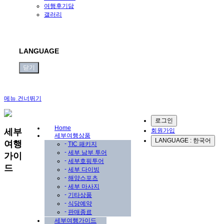
여행후기담
갤러리
LANGUAGE
닫기
메뉴 건너뛰기
로그인
Home
Sub
세부
회원가입
세부여행상품
Promotion
LANGUAGE : 한국어
여행
-
TIC 패키지
-
세부 남부 투어
가이
-
세부호핑투어
드
-
세부 다이빙
-
해양스포츠
-
세부 마사지
-
기타상품
-
식당예약
-
판매종료
세부여행가이드