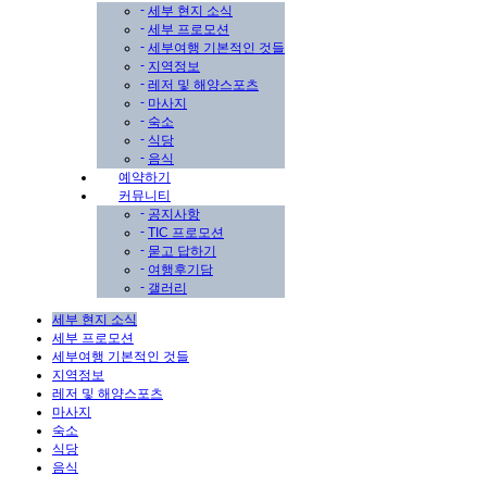
-
세부 현지 소식
-
세부 프로모션
-
세부여행 기본적인 것들
-
지역정보
-
레저 및 해양스포츠
-
마사지
-
숙소
-
식당
-
음식
예약하기
커뮤니티
-
공지사항
-
TIC 프로모션
-
묻고 답하기
-
여행후기담
-
갤러리
세부 현지 소식
세부 프로모션
세부여행 기본적인 것들
지역정보
레저 및 해양스포츠
마사지
숙소
식당
음식