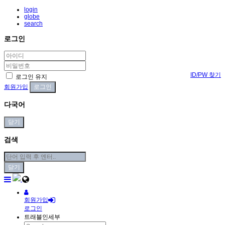
login
globe
search
로그인
ID/PW 찾기
로그인 유지
회원가입
다국어
닫기
검색
닫기
회원가입
로그인
트래블인세부