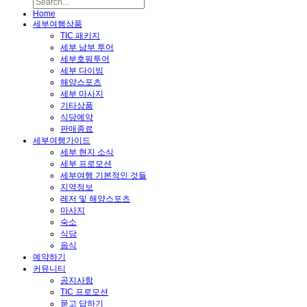
Home
세부여행상품
TIC 패키지
세부 남부 투어
세부호핑투어
세부 다이빙
해양스포츠
세부 마사지
기타상품
식당예약
판매종료
세부여행가이드
세부 현지 소식
세부 프로모션
세부여행 기본적인 것들
지역정보
레저 및 해양스포츠
마사지
숙소
식당
음식
예약하기
커뮤니티
공지사항
TIC 프로모션
묻고 답하기