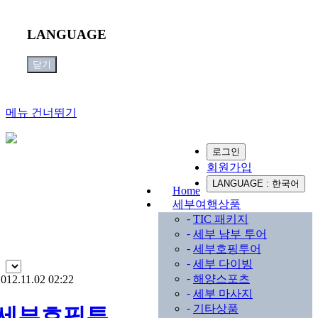
LANGUAGE
닫기
메뉴 건너뛰기
로그인
Sub
회원가입
Promotion
LANGUAGE : 한국어
Home
세부여행상품
-
TIC 패키지
-
세부 남부 투어
-
세부호핑투어
-
세부 다이빙
-
해양스포츠
012.11.02 02:22
-
세부 마사지
-
기타상품
세부호핑투