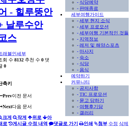
-
식당예약
-
판매종료
어 - 힐루뚱안
세부여행가이드
-
세부 현지 소식
+ 날루수안
-
세부 프로모션
-
세부여행 기본적인 것들
코스
-
지역정보
-
레저 및 해양스포츠
-
마사지
트래블인세부
-
숙소
조회 수
8132
추천 수
0
댓
-
식당
글
0
-
음식
예약하기
커뮤니티
단축키
-
공지사항
-
TIC 프로모션
Prev
이전 문서
-
묻고 답하기
-
여행후기담
Next
다음 문서
-
갤러리
크게
작게
위로
아
래로
게시글 수정 내역
댓글로 가기
인쇄
첨부
수정
삭제