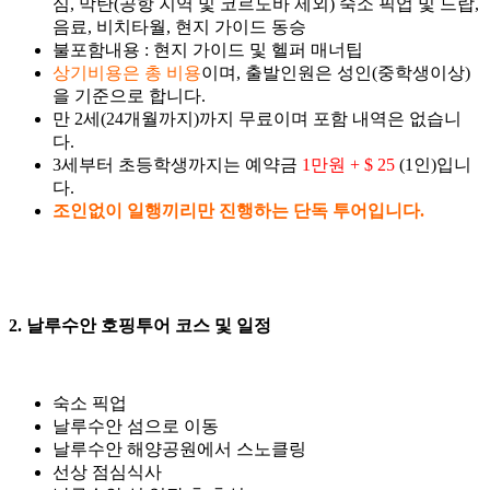
심, 막탄(공항 지역 및 코르도바 제외) 숙소 픽업 및 드랍,
음료, 비치타월, 현지 가이드 동승
불포함내용 : 현지 가이드 및 헬퍼 매너팁
상기비용은 총 비용
이며, 출발인원은 성인(중학생이상)
을 기준으로 합니다.
만 2세(24개월까지)까지 무료이며 포함 내역은 없습니
다.
3세부터 초등학생까지는 예약금
1만원 + $ 25
(1인)입니
다.
조인없이 일행끼리만 진행하는 단독 투어입니다.
2. 날루수안 호핑투어 코스 및 일정
숙소 픽업
날루수안 섬으로 이동
날루수안 해양공원에서 스노클링
선상 점심식사