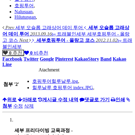
호핑투어
,
Nalusuan
,
Hilutungan
,
Prev
세부 오슬롭 고래상어 데이 투어
세부 오슬롭 고래상
어 데이 투어
2013.09.16
트래블인세부
세부호핑투어 - 올랑
by
고 코스
Next
세부호핑투어 - 올랑고 코스
2012.11.02
트래
by
블인세부
0
추천
0
비추천
Facebook
Twitter
Google
Pinterest
KakaoStory
Band
Kakao
Line
Atachment
호핑투어힐루날루.jpg
,
첨부
'
2
'
힐루날루 호핑투어 index.JPG
,
위로
아래로
게시글 수정 내역
댓글로 가기
인쇄
첨부
수정
삭제
세부 프리다이빙 교육과정 -