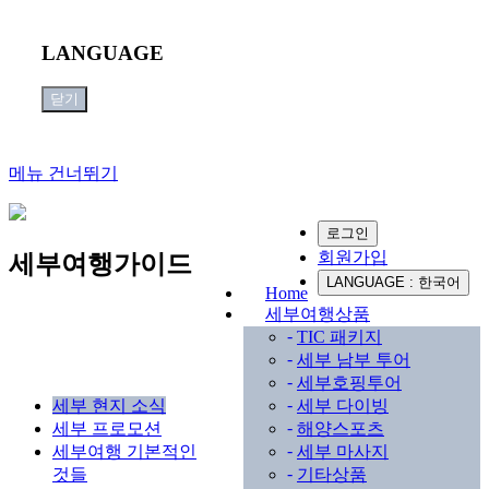
LANGUAGE
닫기
메뉴 건너뛰기
로그인
Sub
회원가입
세부여행가이드
Promotion
LANGUAGE : 한국어
Home
세부여행상품
-
TIC 패키지
-
세부 남부 투어
-
세부호핑투어
-
세부 현지 소식
세부 다이빙
-
세부 프로모션
해양스포츠
-
세부여행 기본적인
세부 마사지
-
것들
기타상품