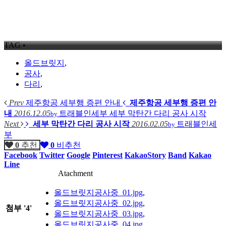
TAG •
올드브릿지
,
공사
,
다리
,
Prev
제주항공 세부행 증편 안내
제주항공 세부행 증편 안
내
2016.12.05
트래블인세부
세부 막탄간 다리 공사 시작
by
Next
세부 막탄간 다리 공사 시작
2016.02.05
트래블인세
by
부
0
추천
0
비추천
Facebook
Twitter
Google
Pinterest
KakaoStory
Band
Kakao
Line
Atachment
올드브릿지공사중_01.jpg
,
올드브릿지공사중_02.jpg
,
첨부
'
4
'
올드브릿지공사중_03.jpg
,
올드브릿지공사중_04.jpg
,