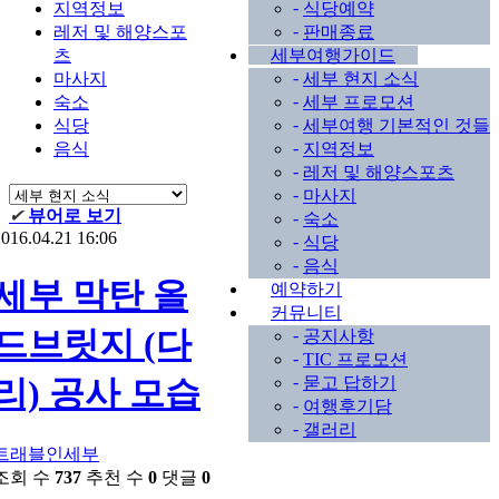
-
지역정보
식당예약
-
레저 및 해양스포
판매종료
츠
세부여행가이드
-
마사지
세부 현지 소식
-
숙소
세부 프로모션
-
식당
세부여행 기본적인 것들
-
음식
지역정보
-
레저 및 해양스포츠
-
마사지
✔
뷰어로 보기
-
숙소
016.04.21 16:06
-
식당
-
음식
세부 막탄 올
예약하기
커뮤니티
드브릿지 (다
-
공지사항
-
TIC 프로모션
-
묻고 답하기
리) 공사 모습
-
여행후기담
-
갤러리
트래블인세부
조회 수
737
추천 수
0
댓글
0