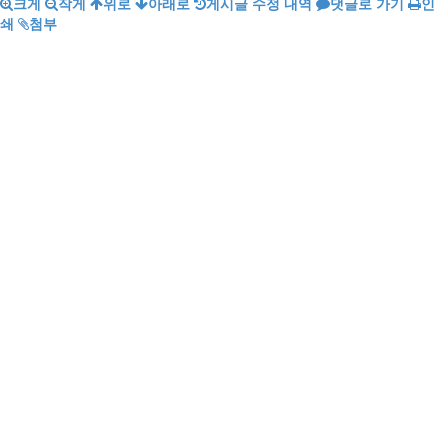
크게
작게
위로
아래로
게시글 수정 내역
댓글로 가기
인
쇄
첨부