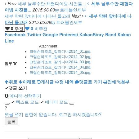
Prev
세부 날루수안 체험다이빙 사진들...
세부 날루수안 체험다
이빙 사진들...
2015.06.09
트래블인세부
by
세부 막탄 앞바다에 나타난 돌고래
Next
세부 막탄 앞바다에 나
타난 돌고래
2015.05.09
트래블인세부
by
0
추천
0
비추천
Facebook
Twitter
Google
Pinterest
KakaoStory
Band
Kakao
Line
Atachment
크림슨리조트_갈라디너2014_01.jpg
,
크림슨리조트_갈라디너2014_02.jpg
,
크림슨리조트_갈라디너2014_03.jpg
,
첨부
'
5
'
크림슨리조트_갈라디너2014_04.jpg
,
크림슨리조트_갈라디너2014_05.jpg
,
위로
아래로
게시글 수정 내역
댓글로 가기
인쇄
첨부
✔
댓글 쓰기
에디터 선택하기
✔
텍스트 모드
✔
에디터 모드
?
댓글 쓰기 권한이 없습니다. 로그인 하시겠습니까?