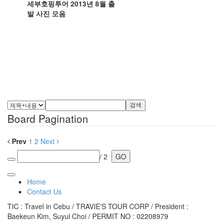
세부호핑투어 2013년 8월 출
발 사진 모음
검색
Board Pagination
Prev
1
2
Next
/ 2
GO
Home
Contact Us
TIC : Travel in Cebu / TRAVIE'S TOUR CORP / President :
Baekeun Kim, Suyul Choi / PERMIT NO : 02208979