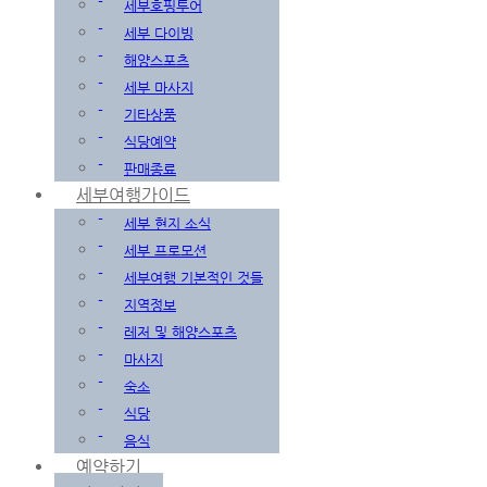
-
세부호핑투어
-
세부 다이빙
-
해양스포츠
-
세부 마사지
-
기타상품
-
식당예약
-
판매종료
세부여행가이드
-
세부 현지 소식
-
세부 프로모션
-
세부여행 기본적인 것들
-
지역정보
-
레저 및 해양스포츠
-
마사지
-
숙소
-
식당
-
음식
예약하기