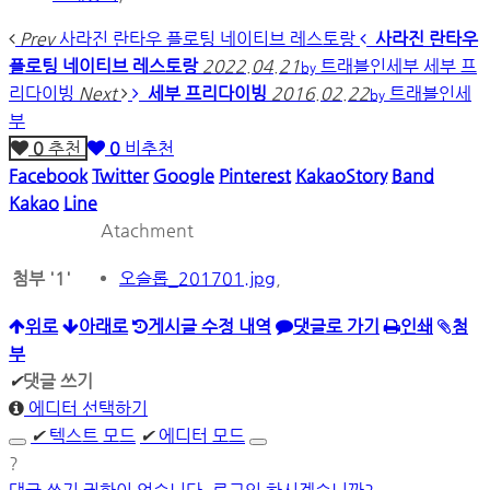
Prev
사라진 란타우 플로팅 네이티브 레스토랑
사라진 란타우
플로팅 네이티브 레스토랑
2022.04.21
트래블인세부
세부 프
by
리다이빙
Next
세부 프리다이빙
2016.02.22
트래블인세
by
부
0
추천
0
비추천
Facebook
Twitter
Google
Pinterest
KakaoStory
Band
Kakao
Line
Atachment
첨부
'
1
'
오슬롭_201701.jpg
,
위로
아래로
게시글 수정 내역
댓글로 가기
인쇄
첨
부
✔
댓글 쓰기
에디터 선택하기
✔
텍스트 모드
✔
에디터 모드
?